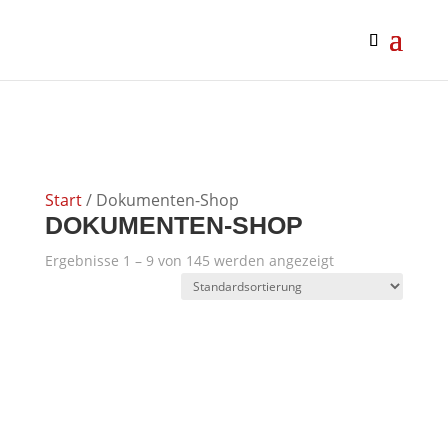
google-site-verification: google0af4989bbc093f27.html
google0af4989bbc093f27.html
Start
/ Dokumenten-Shop
DOKUMENTEN-SHOP
Ergebnisse 1 – 9 von 145 werden angezeigt