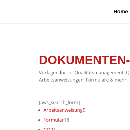
google-site-verification: google0af4989bbc093f27.html go
Home
DOKUMENTEN
Vorlagen für Ihr Qualitätsmanagement,
Arbeitsanweisungen, Formulare & mehr.
[aws_search_form]
5
Arbeitsanweisung
5
Produkte
18
Formular
18
Produkte
1
GDP
1