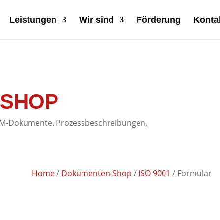
ogle0af4989bbc093f27.html
Leistungen
Wir sind
Förderung
Konta
-SHOP
 QM-Dokumente. Prozessbeschreibungen,
Home
/
Dokumenten-Shop
/
ISO 9001
/ Formular