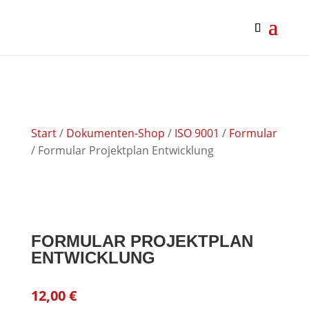
google-site-verification: google0af4989bbc093f27.html
google0af4989bbc093f27.html
Start
/
Dokumenten-Shop
/
ISO 9001
/
Formular
/ Formular Projektplan Entwicklung
FORMULAR PROJEKTPLAN
ENTWICKLUNG
12,00
€