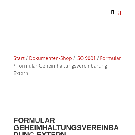
google-site-verification: google0af4989bbc093f27.html
google0af4989bbc093f27.html
Start
/
Dokumenten-Shop
/
ISO 9001
/
Formular
/ Formular Geheimhaltungsvereinbarung
Extern
FORMULAR
GEHEIMHALTUNGSVEREINBA
RUNG EXTERN