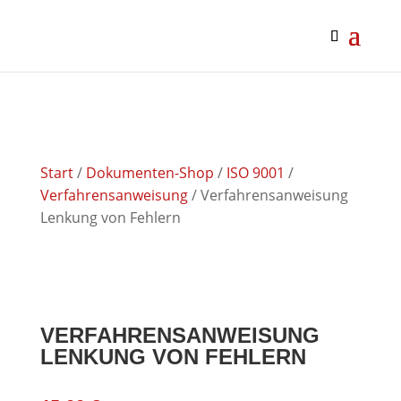
google-site-verification: google0af4989bbc093f27.html
google0af4989bbc093f27.html
Start
/
Dokumenten-Shop
/
ISO 9001
/
Verfahrensanweisung
/ Verfahrensanweisung
Lenkung von Fehlern
VERFAHRENSANWEISUNG
LENKUNG VON FEHLERN