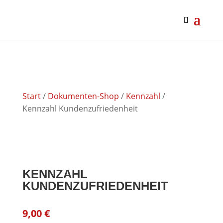
google-site-verification: google0af4989bbc093f27.html
google0af4989bbc093f27.html
Start
/
Dokumenten-Shop
/
Kennzahl
/
Kennzahl Kundenzufriedenheit
KENNZAHL
KUNDENZUFRIEDENHEIT
9,00
€