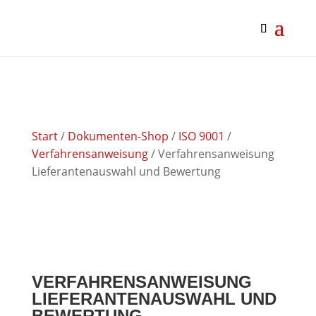
google-site-verification: google0af4989bbc093f27.html
google0af4989bbc093f27.html
Start
/
Dokumenten-Shop
/
ISO 9001
/
Verfahrensanweisung
/ Verfahrensanweisung
Lieferantenauswahl und Bewertung
VERFAHRENSANWEISUNG
LIEFERANTENAUSWAHL UND
BEWERTUNG